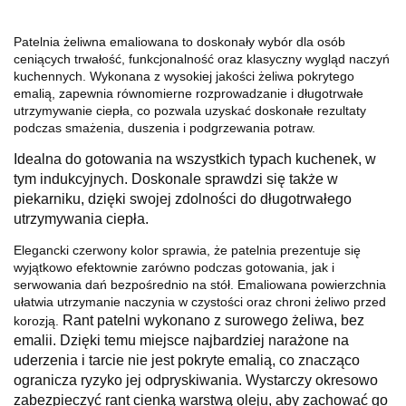
Patelnia żeliwna emaliowana to doskonały wybór dla osób
ceniących trwałość, funkcjonalność oraz klasyczny wygląd naczyń
kuchennych. Wykonana z wysokiej jakości żeliwa pokrytego
emalią, zapewnia równomierne rozprowadzanie i długotrwałe
utrzymywanie ciepła, co pozwala uzyskać doskonałe rezultaty
podczas smażenia, duszenia i podgrzewania potraw.
Idealna do gotowania na wszystkich typach kuchenek, w
tym indukcyjnych. Doskonale sprawdzi się także w
piekarniku, dzięki swojej zdolności do długotrwałego
utrzymywania ciepła.
Elegancki czerwony kolor sprawia, że patelnia prezentuje się
wyjątkowo efektownie zarówno podczas gotowania, jak i
serwowania dań bezpośrednio na stół. Emaliowana powierzchnia
ułatwia utrzymanie naczynia w czystości oraz chroni żeliwo przed
Rant patelni wykonano z surowego żeliwa, bez
korozją.
emalii. Dzięki temu miejsce najbardziej narażone na
uderzenia i tarcie nie jest pokryte emalią, co znacząco
ogranicza ryzyko jej odpryskiwania. Wystarczy okresowo
zabezpieczyć rant cienką warstwą oleju, aby zachować go