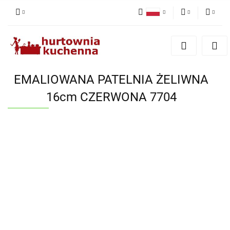
Polski
PLN
Zaloguj się
English
Zarejestruj się
EUR
Dodaj zgłoszenie
EMALIOWANA PATELNIA ŻELIWNA
Zgody cookies
16cm CZERWONA 7704