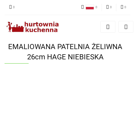
Polski
PLN
Zaloguj się
English
Zarejestruj się
EUR
Dodaj zgłoszenie
EMALIOWANA PATELNIA ŻELIWNA
Zgody cookies
26cm HAGE NIEBIESKA