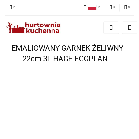
Polski
PLN
Zaloguj się
English
Zarejestruj się
EUR
Dodaj zgłoszenie
EMALIOWANY GARNEK ŻELIWNY
Zgody cookies
22cm 3L HAGE EGGPLANT