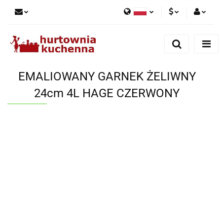
Polski
PLN
Zaloguj się
English
Zarejestruj się
EUR
Dodaj zgłoszenie
EMALIOWANY GARNEK ŻELIWNY
Zgody cookies
24cm 4L HAGE CZERWONY