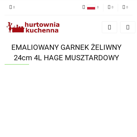
Polski
PLN
Zaloguj się
English
Zarejestruj się
EUR
Dodaj zgłoszenie
EMALIOWANY GARNEK ŻELIWNY
Zgody cookies
24cm 4L HAGE MUSZTARDOWY