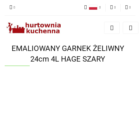
Polski
PLN
Zaloguj się
English
Zarejestruj się
EUR
Dodaj zgłoszenie
EMALIOWANY GARNEK ŻELIWNY
Zgody cookies
24cm 4L HAGE SZARY