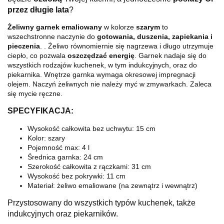
przez długie lata
?
Żeliwny garnek emaliowany
w kolorze
szarym
to
wszechstronne naczynie do
gotowania, duszenia, zapiekania i
pieczenia
. . Żeliwo równomiernie się nagrzewa i długo utrzymuje
ciepło, co pozwala
oszczędzać energię
. Garnek nadaje się do
wszystkich rodzajów kuchenek, w tym indukcyjnych, oraz do
piekarnika. Wnętrze garnka wymaga okresowej impregnacji
olejem. Naczyń żeliwnych nie należy myć w zmywarkach. Zaleca
się mycie ręczne.
SPECYFIKACJA:
Wysokość całkowita bez uchwytu:
15 cm
Kolor:
szary
Pojemność max:
4 l
Średnica garnka:
24 cm
Szerokość całkowita z rączkami:
31 cm
Wysokość bez pokrywki:
11 cm
Materiał:
żeliwo emaliowane (na zewnątrz i wewnątrz)
Przystosowany do wszystkich typów kuchenek, także
indukcyjnych oraz piekarników.