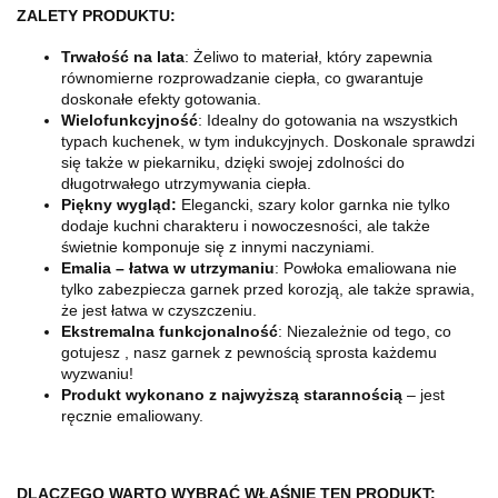
ZALETY PRODUKTU:
Trwałość na lata
: Żeliwo to materiał, który zapewnia
równomierne rozprowadzanie ciepła, co gwarantuje
doskonałe efekty gotowania.
Wielofunkcyjność
: Idealny do gotowania na wszystkich
typach kuchenek, w tym indukcyjnych. Doskonale sprawdzi
się także w piekarniku, dzięki swojej zdolności do
długotrwałego utrzymywania ciepła.
Piękny wygląd:
Elegancki, szary kolor garnka nie tylko
dodaje kuchni charakteru i nowoczesności, ale także
świetnie komponuje się z innymi naczyniami.
Emalia – łatwa w utrzymaniu
: Powłoka emaliowana nie
tylko zabezpiecza garnek przed korozją, ale także sprawia,
że jest łatwa w czyszczeniu.
Ekstremalna funkcjonalność
: Niezależnie od tego, co
gotujesz , nasz garnek z pewnością sprosta każdemu
wyzwaniu!
Produkt wykonano z najwyższą starannością
– jest
ręcznie emaliowany.
DLACZEGO WARTO WYBRAĆ WŁAŚNIE TEN PRODUKT: