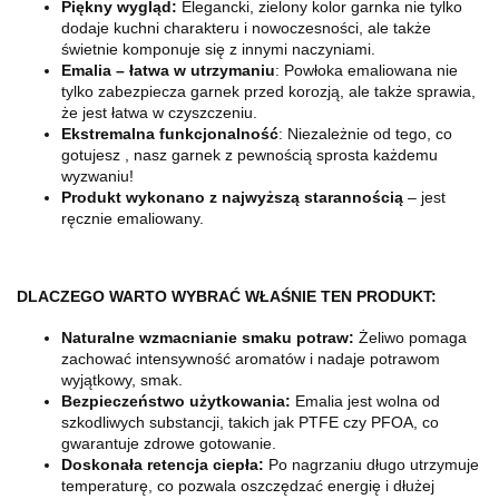
Piękny wygląd:
Elegancki, zielony kolor garnka nie tylko
dodaje kuchni charakteru i nowoczesności, ale także
świetnie komponuje się z innymi naczyniami.
Emalia – łatwa w utrzymaniu
: Powłoka emaliowana nie
tylko zabezpiecza garnek przed korozją, ale także sprawia,
że jest łatwa w czyszczeniu.
Ekstremalna funkcjonalność
: Niezależnie od tego, co
gotujesz , nasz garnek z pewnością sprosta każdemu
wyzwaniu!
Produkt wykonano z najwyższą starannością
– jest
ręcznie emaliowany.
DLACZEGO WARTO WYBRAĆ WŁAŚNIE TEN PRODUKT:
Naturalne wzmacnianie smaku potraw:
Żeliwo pomaga
zachować intensywność aromatów i nadaje potrawom
wyjątkowy, smak.
Bezpieczeństwo użytkowania:
Emalia jest wolna od
szkodliwych substancji, takich jak PTFE czy PFOA, co
gwarantuje zdrowe gotowanie.
Doskonała retencja ciepła:
Po nagrzaniu długo utrzymuje
temperaturę, co pozwala oszczędzać energię i dłużej