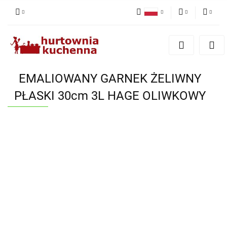
Polski
PLN
Zaloguj się
English
Zarejestruj się
EUR
Dodaj zgłoszenie
EMALIOWANY GARNEK ŻELIWNY
Zgody cookies
PŁASKI 30cm 3L HAGE OLIWKOWY