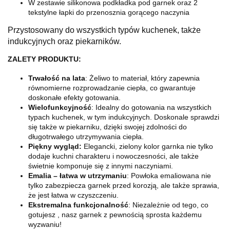
W zestawie silikonowa podkładka pod garnek oraz 2
tekstylne łapki do przenosznia gorącego naczynia
Przystosowany do wszystkich typów kuchenek, także
indukcyjnych oraz piekarników.
ZALETY PRODUKTU:
Trwałość na lata
: Żeliwo to materiał, który zapewnia
równomierne rozprowadzanie ciepła, co gwarantuje
doskonałe efekty gotowania.
Wielofunkcyjność
: Idealny do gotowania na wszystkich
typach kuchenek, w tym indukcyjnych. Doskonale sprawdzi
się także w piekarniku, dzięki swojej zdolności do
długotrwałego utrzymywania ciepła.
Piękny wygląd:
Elegancki, zielony kolor garnka nie tylko
dodaje kuchni charakteru i nowoczesności, ale także
świetnie komponuje się z innymi naczyniami.
Emalia – łatwa w utrzymaniu
: Powłoka emaliowana nie
tylko zabezpiecza garnek przed korozją, ale także sprawia,
że jest łatwa w czyszczeniu.
Ekstremalna funkcjonalność
: Niezależnie od tego, co
gotujesz , nasz garnek z pewnością sprosta każdemu
wyzwaniu!