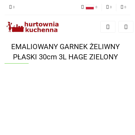
Polski
PLN
Zaloguj się
English
Zarejestruj się
EUR
Dodaj zgłoszenie
EMALIOWANY GARNEK ŻELIWNY
Zgody cookies
PŁASKI 30cm 3L HAGE ZIELONY