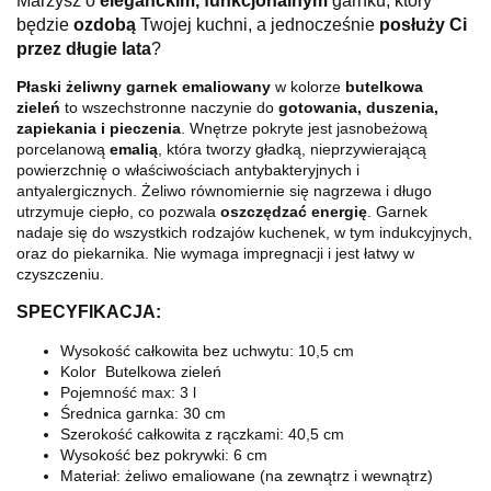
Marzysz o
eleganckim, funkcjonalnym
garnku, który
będzie
ozdobą
Twojej kuchni, a jednocześnie
posłuży Ci
przez długie lata
?
Płaski żeliwny garnek emaliowany
w kolorze
butelkowa
zieleń
to wszechstronne naczynie do
gotowania, duszenia,
zapiekania i pieczenia
. Wnętrze pokryte jest jasnobeżową
porcelanową
emalią
, która tworzy gładką, nieprzywierającą
powierzchnię o właściwościach antybakteryjnych i
antyalergicznych. Żeliwo równomiernie się nagrzewa i długo
utrzymuje ciepło, co pozwala
oszczędzać energię
. Garnek
nadaje się do wszystkich rodzajów kuchenek, w tym indukcyjnych,
oraz do piekarnika. Nie wymaga impregnacji i jest łatwy w
czyszczeniu.
SPECYFIKACJA:
Wysokość całkowita bez uchwytu:
10,5 cm
Kolor
Butelkowa zieleń
Pojemność max:
3 l
Średnica garnka:
30 cm
Szerokość całkowita z rączkami:
40,5 cm
Wysokość bez pokrywki:
6 cm
Materiał:
żeliwo emaliowane (na zewnątrz i wewnątrz)