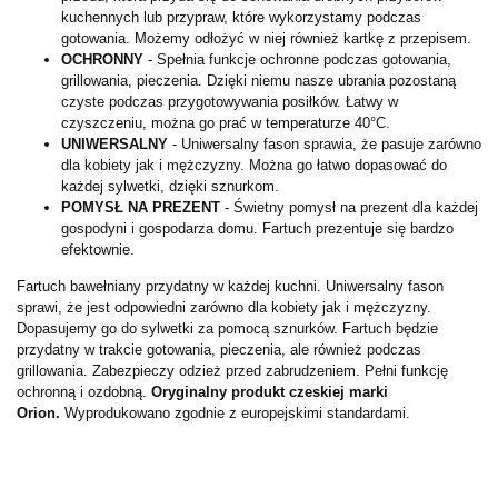
kuchennych lub przypraw, które wykorzystamy podczas
gotowania. Możemy odłożyć w niej również kartkę z przepisem.
OCHRONNY
- Spełnia funkcje ochronne podczas gotowania,
grillowania, pieczenia. Dzięki niemu nasze ubrania pozostaną
czyste podczas przygotowywania posiłków. Łatwy w
czyszczeniu, można go prać w temperaturze 40°C.
UNIWERSALNY
- Uniwersalny fason sprawia, że pasuje zarówno
dla kobiety jak i mężczyzny. Można go łatwo dopasować do
każdej sylwetki, dzięki sznurkom.
POMYSŁ NA PREZENT
- Świetny pomysł na prezent dla każdej
gospodyni i gospodarza domu. Fartuch prezentuje się bardzo
efektownie.
Fartuch bawełniany przydatny w każdej kuchni. Uniwersalny fason
sprawi, że jest odpowiedni zarówno dla kobiety jak i mężczyzny.
Dopasujemy go do sylwetki za pomocą sznurków. Fartuch będzie
przydatny w trakcie gotowania, pieczenia, ale również podczas
grillowania. Zabezpieczy odzież przed zabrudzeniem. Pełni funkcję
ochronną i ozdobną.
Oryginalny produkt czeskiej marki
Orion.
Wyprodukowano zgodnie z europejskimi standardami.