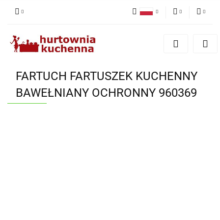
Polski
PLN
Zaloguj się
English
Zarejestruj się
EUR
Dodaj zgłoszenie
FARTUCH FARTUSZEK KUCHENNY
Zgody cookies
BAWEŁNIANY OCHRONNY 960369