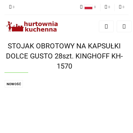
Polski
PLN
Zaloguj się
English
Zarejestruj się
EUR
Dodaj zgłoszenie
STOJAK OBROTOWY NA KAPSUŁKI
Zgody cookies
DOLCE GUSTO 28szt. KINGHOFF KH-
1570
NOWOŚĆ