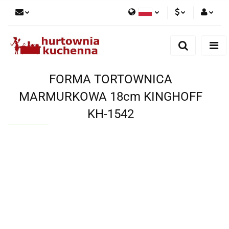
Polski
PLN
Zaloguj się
English
Zarejestruj się
EUR
Dodaj zgłoszenie
FORMA TORTOWNICA
Zgody cookies
MARMURKOWA 18cm KINGHOFF
KH-1542