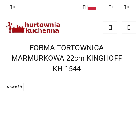
Polski
PLN
Zaloguj się
English
Zarejestruj się
EUR
Dodaj zgłoszenie
FORMA TORTOWNICA
Zgody cookies
MARMURKOWA 22cm KINGHOFF
KH-1544
NOWOŚĆ