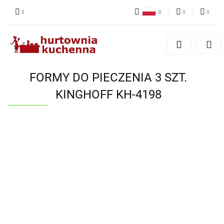
Polski
PLN
Zaloguj się
English
Zarejestruj się
EUR
Dodaj zgłoszenie
FORMY DO PIECZENIA 3 SZT.
Zgody cookies
KINGHOFF KH-4198