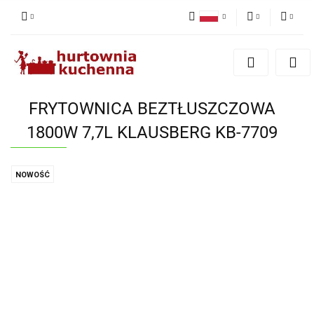
Polski
PLN
Zaloguj się
English
Zarejestruj się
EUR
Dodaj zgłoszenie
FRYTOWNICA BEZTŁUSZCZOWA
Zgody cookies
1800W 7,7L KLAUSBERG KB-7709
NOWOŚĆ