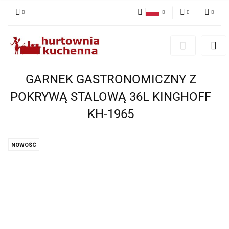
Polski
PLN
Zaloguj się
English
Zarejestruj się
EUR
Dodaj zgłoszenie
GARNEK GASTRONOMICZNY Z
Zgody cookies
POKRYWĄ STALOWĄ 36L KINGHOFF
KH-1965
NOWOŚĆ