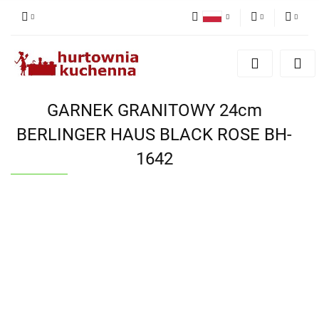
Polski
PLN
Zaloguj się
English
Zarejestruj się
EUR
Dodaj zgłoszenie
GARNEK GRANITOWY 24cm
Zgody cookies
BERLINGER HAUS BLACK ROSE BH-
1642