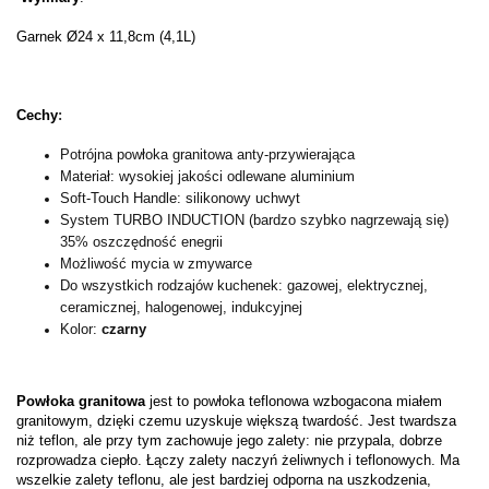
Garnek Ø24 x 11,8cm (4,1L)
Cechy
:
Potrójna powłoka granitowa anty-przywierająca
Materiał: wysokiej jakości odlewane aluminium
Soft-Touch Handle: silikonowy uchwyt
System­ TU­RB­O­ I­NDU­CTI­O­N (b­ardz­o­ sz­yb­k­o­ nagrz­ewają si­ę)
35% o­sz­cz­ędno­ść enegri­i­
Możliwość mycia w zmywarce
Do wszystkich rodzajów kuchenek: gazowej, elektrycznej,
ceramicznej, halogenowej, indukcyjnej
Kolor:
czarny
Powłoka granitowa
jest to powłoka teflonowa wzbogacona miałem
granitowym, dzięki czemu uzyskuje większą twardość. Jest twardsza
niż teflon, ale przy tym zachowuje jego zalety: nie przypala, dobrze
rozprowadza ciepło. Łączy zalety naczyń żeliwnych i teflonowych. Ma
wszelkie zalety teflonu, ale jest bardziej odporna na uszkodzenia,