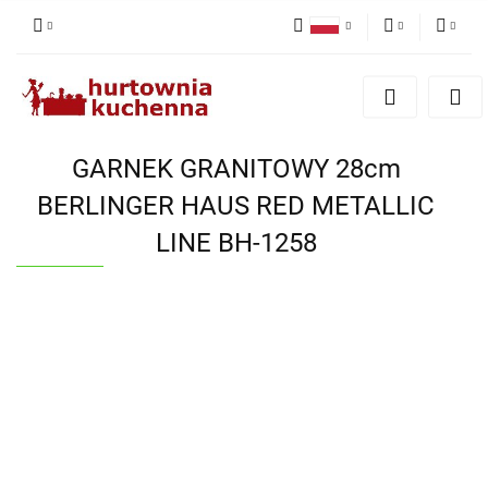
Polski
PLN
Zaloguj się
English
Zarejestruj się
EUR
Dodaj zgłoszenie
GARNEK GRANITOWY 28cm
Zgody cookies
BERLINGER HAUS RED METALLIC
LINE BH-1258