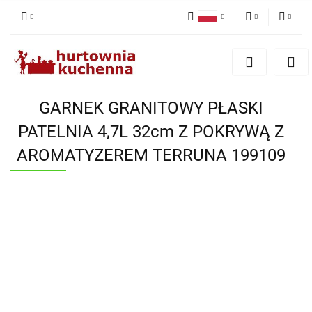
Polski
PLN
Zaloguj się
English
Zarejestruj się
EUR
Dodaj zgłoszenie
GARNEK GRANITOWY PŁASKI
Zgody cookies
PATELNIA 4,7L 32cm Z POKRYWĄ Z
AROMATYZEREM TERRUNA 199109