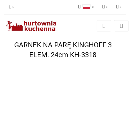
Polski
PLN
Zaloguj się
English
Zarejestruj się
EUR
Dodaj zgłoszenie
GARNEK NA PARĘ KINGHOFF 3
Zgody cookies
ELEM. 24cm KH-3318