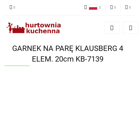
Polski
PLN
Zaloguj się
English
Zarejestruj się
EUR
Dodaj zgłoszenie
GARNEK NA PARĘ KLAUSBERG 4
Zgody cookies
ELEM. 20cm KB-7139