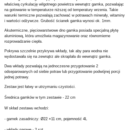
właściwą cyrkulację wilgotnego powietrza wewnątrz garnka, pozwalając
na gotowanie w temperaturze niższej od temperatury wrzenia. Takie
warunki termiczne pozwalają zachować w potrawach minerały, witaminy
i wartości odżywcze. Grubość ścianek garnka wynosi ok. 1mm.
Akutermiczne, pięciowarstwowe dno garnka posiada specjalną płytę
aluminiową, która umożliwia magazynowanie oraz równomierne
rozprowadzanie ciepła.
Pokrywa szczelnie przykrywa wkłady, tak aby para wodna nie
wydostawała się na zewnątrz ale skraplała do wewnątrz garnka.
Dwa wkłady pozwalają na jednoczesne przygotowanie 2
odseparowanych od siebie potraw lub przygotowanie podwójnej porcji
jednej potrawy.
Zestaw jest łatwy w utrzymaniu czystości.
Średnica garnków w tym zestawie - 22 cm
W skład zestawu wchodzi:
- garnek zasadniczy:
Ø22 ×11 cm, pojemność 4
L
- wkłady parowe - 2 szt.