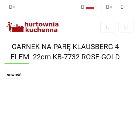
Polski
PLN
Zaloguj się
English
Zarejestruj się
EUR
Dodaj zgłoszenie
GARNEK NA PARĘ KLAUSBERG 4
Zgody cookies
ELEM. 22cm KB-7732 ROSE GOLD
NOWOŚĆ