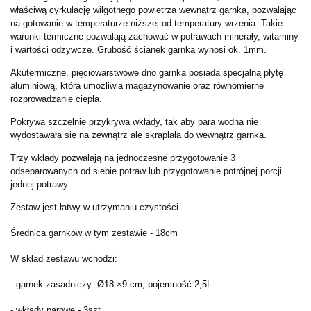
właściwą cyrkulację wilgotnego powietrza wewnątrz garnka, pozwalając
na gotowanie w temperaturze niższej od temperatury wrzenia. Takie
warunki termiczne pozwalają zachować w potrawach minerały, witaminy
i wartości odżywcze. Grubość ścianek garnka wynosi ok. 1mm.
Akutermiczne, pięciowarstwowe dno garnka posiada specjalną płytę
aluminiową, która umożliwia magazynowanie oraz równomierne
rozprowadzanie ciepła.
Pokrywa szczelnie przykrywa wkłady, tak aby para wodna nie
wydostawała się na zewnątrz ale skraplała do wewnątrz garnka.
Trzy wkłady pozwalają na jednoczesne przygotowanie 3
odseparowanych od siebie potraw lub przygotowanie potrójnej porcji
jednej potrawy.
Zestaw jest łatwy w utrzymaniu czystości.
Średnica garnków w tym zestawie - 18cm
W skład zestawu wchodzi:
- garnek zasadniczy:
Ø18 ×9 cm, pojemność 2,5
L
- wkłady parowe - 3szt.