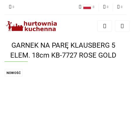
Polski
PLN
Zaloguj się
English
Zarejestruj się
EUR
Dodaj zgłoszenie
GARNEK NA PARĘ KLAUSBERG 5
Zgody cookies
ELEM. 18cm KB-7727 ROSE GOLD
NOWOŚĆ