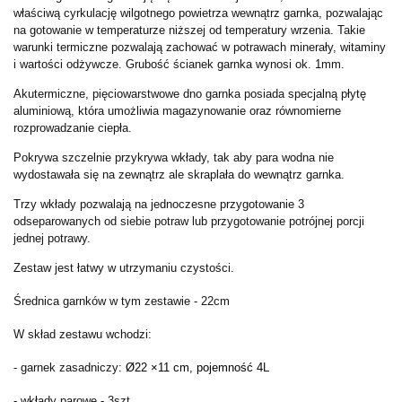
właściwą cyrkulację wilgotnego powietrza wewnątrz garnka, pozwalając
na gotowanie w temperaturze niższej od temperatury wrzenia. Takie
warunki termiczne pozwalają zachować w potrawach minerały, witaminy
i wartości odżywcze. Grubość ścianek garnka wynosi ok. 1mm.
Akutermiczne, pięciowarstwowe dno garnka posiada specjalną płytę
aluminiową, która umożliwia magazynowanie oraz równomierne
rozprowadzanie ciepła.
Pokrywa szczelnie przykrywa wkłady, tak aby para wodna nie
wydostawała się na zewnątrz ale skraplała do wewnątrz garnka.
Trzy wkłady pozwalają na jednoczesne przygotowanie 3
odseparowanych od siebie potraw lub przygotowanie potrójnej porcji
jednej potrawy.
Zestaw jest łatwy w utrzymaniu czystości.
Średnica garnków w tym zestawie - 22cm
W skład zestawu wchodzi:
- garnek zasadniczy:
Ø22 ×11 cm, pojemność 4
L
- wkłady parowe - 3szt.