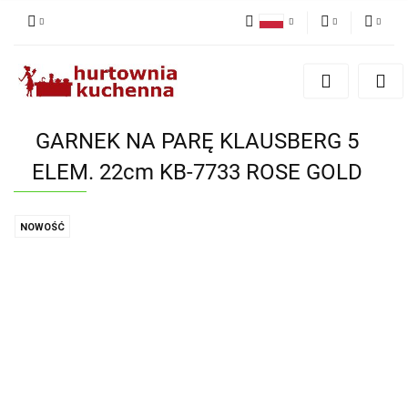
Polski
PLN
Zaloguj się
English
Zarejestruj się
EUR
Dodaj zgłoszenie
GARNEK NA PARĘ KLAUSBERG 5
Zgody cookies
ELEM. 22cm KB-7733 ROSE GOLD
NOWOŚĆ