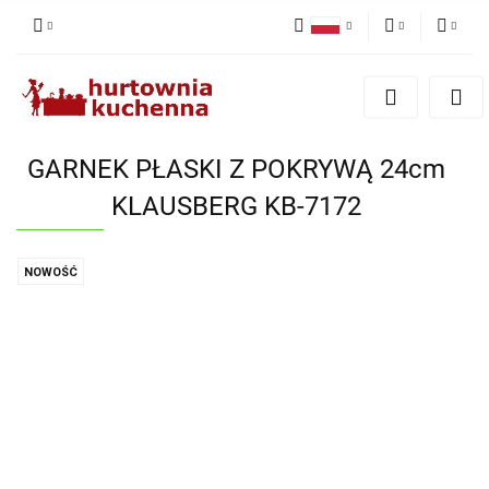
Polski
PLN
Zaloguj się
English
Zarejestruj się
EUR
Dodaj zgłoszenie
GARNEK PŁASKI Z POKRYWĄ 24cm
Zgody cookies
KLAUSBERG KB-7172
NOWOŚĆ