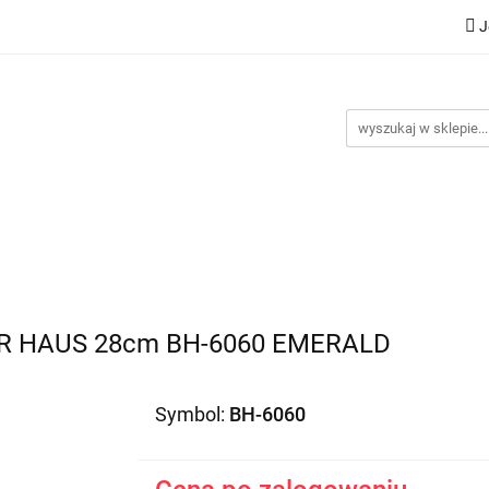
J
Nowości
Bestsellery
Promocje
Kontakt
Inst
omocje
Kontakt
Instrukcje
 HAUS 28cm BH-6060 EMERALD
Symbol:
BH-6060