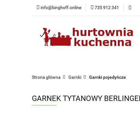
info@kinghoff.online
735 912 341
Kategorie
Kategorie
Nowości
Bestsellery
Pr
Strona główna
Garnki
Garnki pojedyńcze
GARNEK TYTANOWY BERLINGER