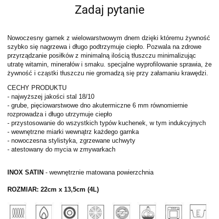
Zadaj pytanie
Nowoczesny garnek z wielowarstwowym dnem dzięki któremu żywność
szybko się nagrzewa i długo podtrzymuje ciepło. Pozwala na zdrowe
przyrządzanie posiłków z minimalną ilością tłuszczu minimalizując
utratę witamin, minerałów i smaku. specjalne wyprofilowanie sprawia, że
żywność i cząstki tłuszczu nie gromadzą się przy załamaniu krawędzi.
CECHY PRODUKTU
- najwyższej jakości stal 18/10
- grube, pięciowarstwowe dno akutermiczne 6 mm równomiernie
rozprowadza i długo utrzymuje ciepło
- przystosowanie do wszystkich typów kuchenek, w tym indukcyjnych
- wewnętrzne miarki wewnątrz każdego garnka
- nowoczesna stylistyka, zgrzewane uchwyty
- atestowany do mycia w zmywarkach
INOX SATIN
- wewnętrznie matowana powierzchnia
ROZMIAR: 22
cm x 13,5cm (4L)