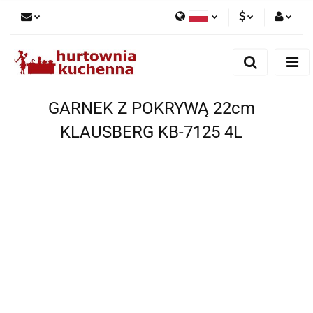
Polski
PLN
Zaloguj się
English
Zarejestruj się
EUR
Dodaj zgłoszenie
GARNEK Z POKRYWĄ 22cm
Zgody cookies
KLAUSBERG KB-7125 4L