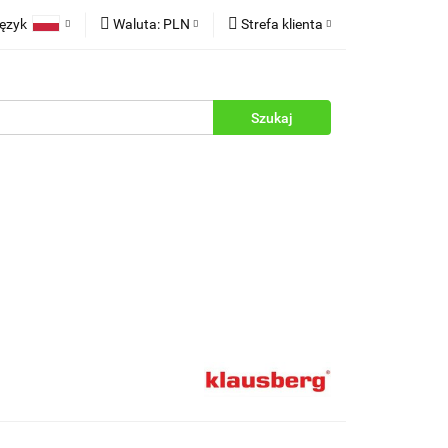
ęzyk
Waluta:
PLN
Strefa klienta
rukcje
Polski
PLN
Zaloguj się
English
EUR
Zarejestruj się
Dodaj zgłoszenie
Zgody cookies