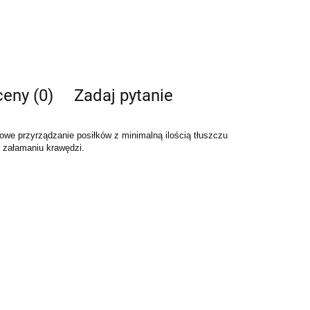
ceny (0)
Zadaj pytanie
we przyrządzanie posiłków z minimalną ilością tłuszczu
zy załamaniu krawędzi.