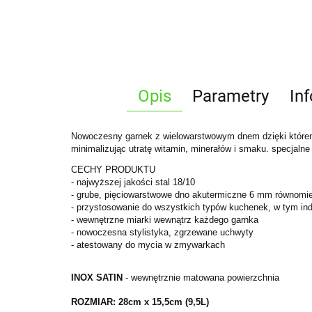
Opis
Parametry
In
Nowoczesny garnek z wielowarstwowym dnem dzięki któremu
minimalizując utratę witamin, minerałów i smaku. specjaln
CECHY PRODUKTU
- najwyższej jakości stal 18/10
- grube, pięciowarstwowe dno akutermiczne 6 mm równomier
- przystosowanie do wszystkich typów kuchenek, w tym in
- wewnętrzne miarki wewnątrz każdego garnka
- nowoczesna stylistyka, zgrzewane uchwyty
- atestowany do mycia w zmywarkach
INOX SATIN
- wewnętrznie matowana powierzchnia
ROZMIAR: 28
cm x 15,5cm (9,5L)