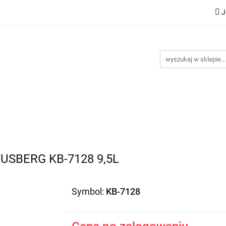
J
Nowości
Bestsellery
Promocje
Kontakt
Inst
omocje
Kontakt
Instrukcje
SBERG KB-7128 9,5L
Symbol:
KB-7128