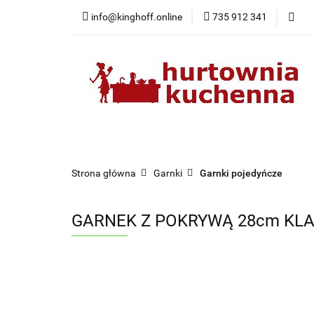
info@kinghoff.online
735 912 341
Kategorie
Kategorie
Nowości
Bestsellery
Pr
Strona główna
Garnki
Garnki pojedyńcze
GARNEK Z POKRYWĄ 28cm KLAU