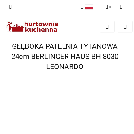
Polski
PLN
Zaloguj się
English
Zarejestruj się
EUR
Dodaj zgłoszenie
GŁĘBOKA PATELNIA TYTANOWA
Zgody cookies
24cm BERLINGER HAUS BH-8030
LEONARDO