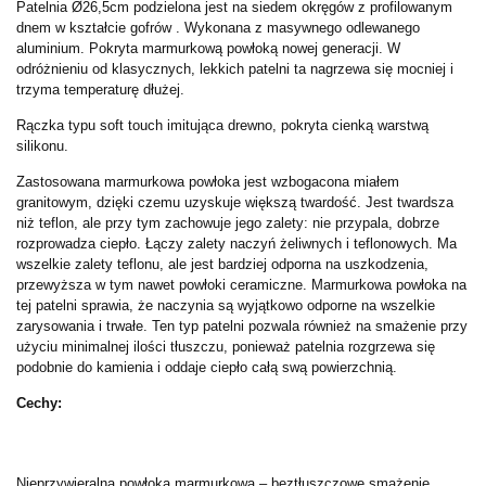
Patelnia
Ø26,5cm
podzielona jest na siedem okręgów z profilowanym
dnem w kształcie gofrów . Wykonana z masywnego odlewanego
aluminium. Pokryta marmurkową powłoką nowej generacji. W
odróżnieniu od klasycznych, lekkich patelni ta nagrzewa się mocniej i
trzyma temperaturę dłużej.
Rączka typu soft touch imitująca drewno, pokryta cienką warstwą
silikonu.
Zastosowana marmurkowa powłoka jest wzbogacona miałem
granitowym, dzięki czemu uzyskuje większą twardość. Jest twardsza
niż teflon, ale przy tym zachowuje jego zalety: nie przypala, dobrze
rozprowadza ciepło. Łączy zalety naczyń żeliwnych i teflonowych. Ma
wszelkie zalety teflonu, ale jest bardziej odporna na uszkodzenia,
przewyższa w tym nawet powłoki ceramiczne. Marmurkowa powłoka na
tej patelni sprawia, że naczynia są wyjątkowo odporne na wszelkie
zarysowania i trwałe. Ten typ patelni pozwala również na smażenie przy
użyciu minimalnej ilości tłuszczu, ponieważ patelnia rozgrzewa się
podobnie do kamienia i oddaje ciepło całą swą powierzchnią.
Cechy:
Nieprzywieralna powłoka marmurkowa – beztłuszczowe smażenie