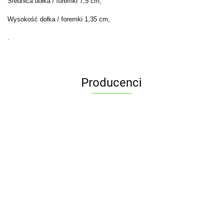
Średnica dołka / foremki 7,5 cm,
Wysokość dołka / foremki 1,35 cm,
.
Producenci
ALPENBURG