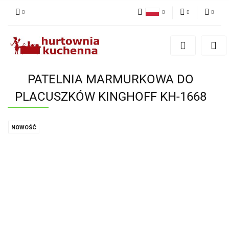
Polski
PLN
Zaloguj się
English
Zarejestruj się
EUR
Dodaj zgłoszenie
PATELNIA MARMURKOWA DO
Zgody cookies
PLACUSZKÓW KINGHOFF KH-1668
NOWOŚĆ