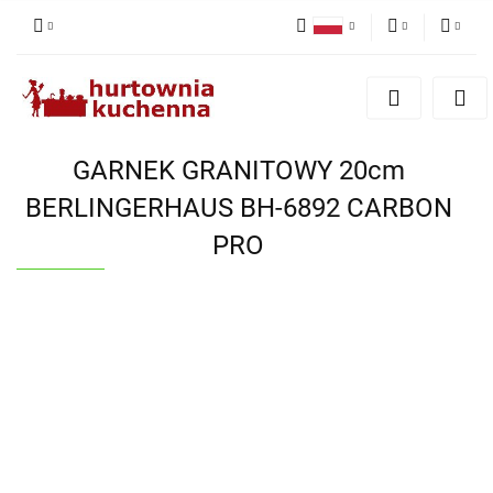
Polski
PLN
Zaloguj się
English
Zarejestruj się
EUR
Dodaj zgłoszenie
GARNEK GRANITOWY 20cm
Zgody cookies
BERLINGERHAUS BH-6892 CARBON
PRO