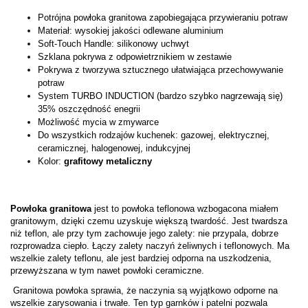
Potrójna powłoka granitowa zapobiegająca przywieraniu potraw
Materiał: wysokiej jakości odlewane aluminium
Soft-Touch Handle: silikonowy uchwyt
Szklana pokrywa z odpowietrznikiem w zestawie
Pokrywa z tworzywa sztucznego ułatwiająca przechowywanie
potraw
System­ TU­RB­O­ I­NDU­CTI­O­N (b­ardz­o­ sz­yb­k­o­ nagrz­ewają si­ę)
35% o­sz­cz­ędno­ść enegri­i­
Możliwość mycia w zmywarce
Do wszystkich rodzajów kuchenek: gazowej, elektrycznej,
ceramicznej, halogenowej, indukcyjnej
Kolor:
grafitowy metaliczny
Powłoka granitowa
jest to powłoka teflonowa wzbogacona miałem
granitowym, dzięki czemu uzyskuje większą twardość. Jest twardsza
niż teflon, ale przy tym zachowuje jego zalety: nie przypala, dobrze
rozprowadza ciepło. Łączy zalety naczyń żeliwnych i teflonowych. Ma
wszelkie zalety teflonu, ale jest bardziej odporna na uszkodzenia,
przewyższana w tym nawet powłoki ceramiczne.
Granitowa powłoka sprawia, że naczynia są wyjątkowo odporne na
wszelkie zarysowania i trwałe. Ten typ garnków i patelni pozwala