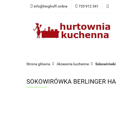
info@kinghoff.online
735 912 341
Kategorie
Kategorie
Nowości
Bestsellery
Pr
Strona główna
Akcesoria kuchenne
Sokowirówki
SOKOWIRÓWKA BERLINGER HA