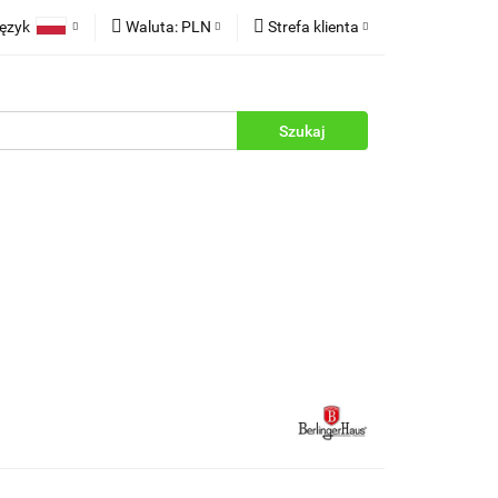
ęzyk
Waluta:
PLN
Strefa klienta
rukcje
Polski
PLN
Zaloguj się
English
EUR
Zarejestruj się
Dodaj zgłoszenie
Zgody cookies