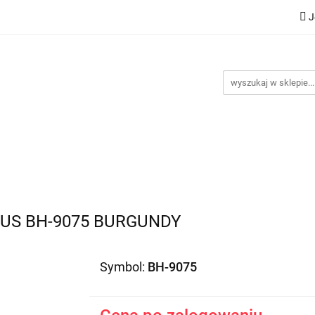
J
Nowości
Bestsellery
Promocje
Kontakt
Inst
omocje
Kontakt
Instrukcje
US BH-9075 BURGUNDY
Symbol:
BH-9075