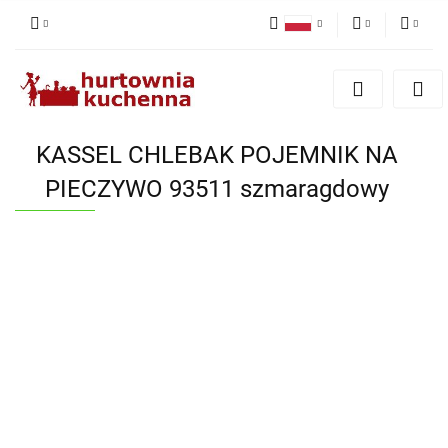
Polski
PLN
Zaloguj się
English
Zarejestruj się
EUR
Dodaj zgłoszenie
KASSEL CHLEBAK POJEMNIK NA
Zgody cookies
PIECZYWO 93511 szmaragdowy