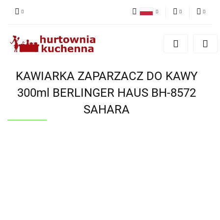
Polski
PLN
Zaloguj się
English
Zarejestruj się
EUR
Dodaj zgłoszenie
KAWIARKA ZAPARZACZ DO KAWY
Zgody cookies
300ml BERLINGER HAUS BH-8572
SAHARA