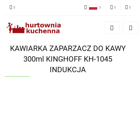
Polski
PLN
Zaloguj się
English
Zarejestruj się
EUR
Dodaj zgłoszenie
KAWIARKA ZAPARZACZ DO KAWY
Zgody cookies
300ml KINGHOFF KH-1045
INDUKCJA