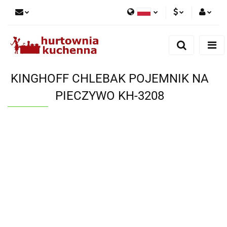
Polski
PLN
Zaloguj się
English
Zarejestruj się
EUR
Dodaj zgłoszenie
KINGHOFF CHLEBAK POJEMNIK NA
Zgody cookies
PIECZYWO KH-3208