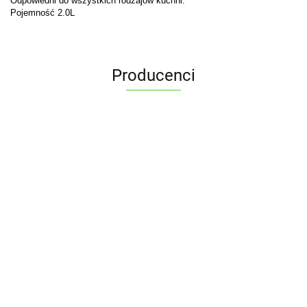
Odpowiedni do wszystkich rodzajów kuchni.
Pojemność 2.0L
Producenci
ALPENBURG