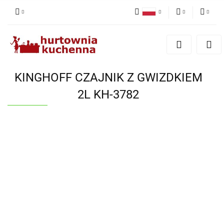
Polski
PLN
Zaloguj się
English
Zarejestruj się
EUR
Dodaj zgłoszenie
KINGHOFF CZAJNIK Z GWIZDKIEM
Zgody cookies
2L KH-3782