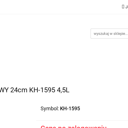
J
Nowości
Bestsellery
Promocje
Kontakt
Inst
omocje
Kontakt
Instrukcje
 24cm KH-1595 4,5L
Symbol:
KH-1595