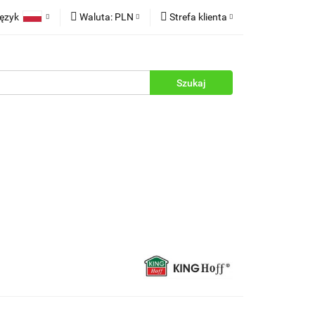
ęzyk
Waluta:
PLN
Strefa klienta
rukcje
Polski
PLN
Zaloguj się
English
EUR
Zarejestruj się
Dodaj zgłoszenie
Zgody cookies