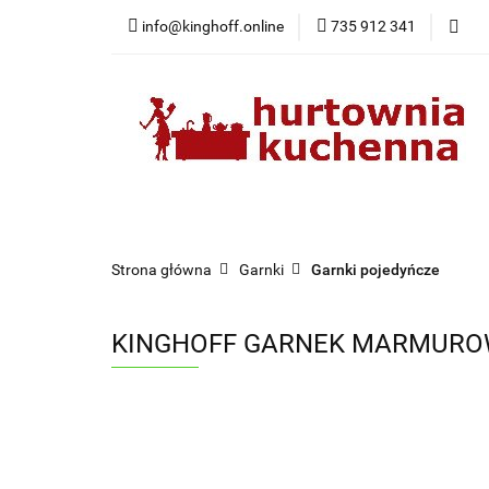
info@kinghoff.online
735 912 341
Kategorie
Kategorie
Nowości
Bestsellery
Pr
Strona główna
Garnki
Garnki pojedyńcze
KINGHOFF GARNEK MARMUROWY