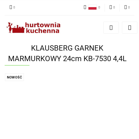
Polski
PLN
Zaloguj się
English
Zarejestruj się
EUR
Dodaj zgłoszenie
KLAUSBERG GARNEK
Zgody cookies
MARMURKOWY 24cm KB-7530 4,4L
NOWOŚĆ