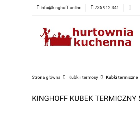
info@kinghoff.online
735 912 341
Kategorie
Kategorie
Nowości
Bestsellery
Pr
Strona główna
Kubki i termosy
Kubki termiczne
KINGHOFF KUBEK TERMICZNY 5