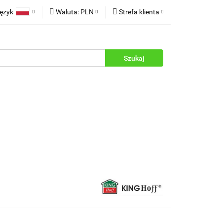
ęzyk
Waluta:
PLN
Strefa klienta
rukcje
Polski
PLN
Zaloguj się
English
EUR
Zarejestruj się
Dodaj zgłoszenie
Zgody cookies