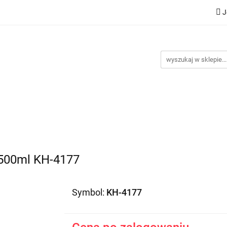
J
Nowości
Bestsellery
Promocje
Kontakt
Inst
omocje
Kontakt
Instrukcje
00ml KH-4177
Symbol:
KH-4177