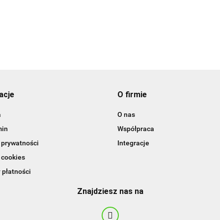
acje
O firmie
BBQ
a
O nas
min
Współpraca
 prywatności
Integracje
 cookies
 płatności
Znajdziesz nas na