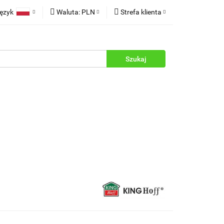
ęzyk
Waluta:
PLN
Strefa klienta
rukcje
Polski
PLN
Zaloguj się
English
EUR
Zarejestruj się
Dodaj zgłoszenie
Zgody cookies