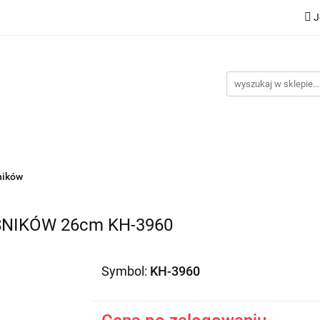
J
Nowości
Bestsellery
Promocje
Kontakt
Inst
omocje
Kontakt
Instrukcje
ników
ŚNIKÓW 26cm KH-3960
Symbol:
KH-3960