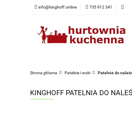
info@kinghoff.online
735 912 341
Kategorie
Kategorie
Nowości
Bestsellery
Pr
Strona główna
Patelnie i woki
Patelnie do naleś
KINGHOFF PATELNIA DO NALE