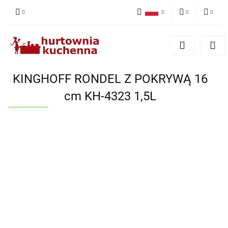
Polski
PLN
Zaloguj się
English
Zarejestruj się
EUR
Dodaj zgłoszenie
KINGHOFF RONDEL Z POKRYWĄ 16
Zgody cookies
cm KH-4323 1,5L