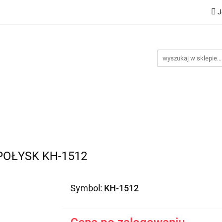
J
Nowości
Bestsellery
Promocje
Kontakt
Inst
omocje
Kontakt
Instrukcje
POŁYSK KH-1512
Symbol:
KH-1512