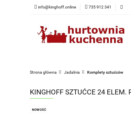
info@kinghoff.online
735 912 341
Kategorie
Kategorie
Nowości
Bestsellery
Pr
Strona główna
Jadalnia
Komplety sztućców
KINGHOFF SZTUĆCE 24 ELEM. 
NOWOŚĆ