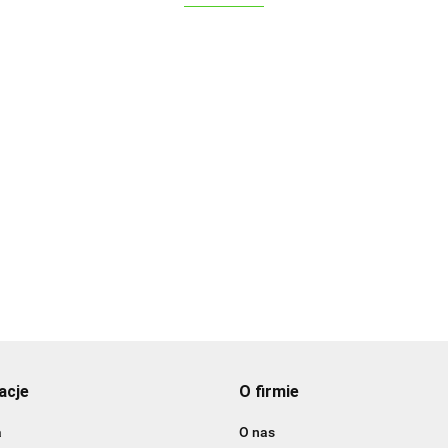
ALPENBURG
acje
O firmie
BBQ
a
O nas