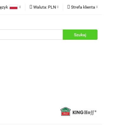
ęzyk
Waluta:
PLN
Strefa klienta
rukcje
Polski
PLN
Zaloguj się
English
EUR
Zarejestruj się
Dodaj zgłoszenie
Zgody cookies