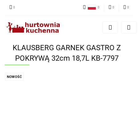
Polski
PLN
Zaloguj się
English
Zarejestruj się
EUR
Dodaj zgłoszenie
KLAUSBERG GARNEK GASTRO Z
Zgody cookies
POKRYWĄ 32cm 18,7L KB-7797
NOWOŚĆ