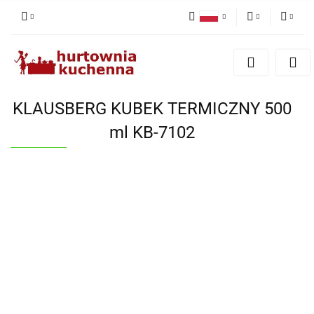
Polski
PLN
Zaloguj się
English
Zarejestruj się
EUR
Dodaj zgłoszenie
KLAUSBERG KUBEK TERMICZNY 500
Zgody cookies
ml KB-7102