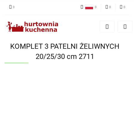
Polski
PLN
Zaloguj się
English
Zarejestruj się
EUR
Dodaj zgłoszenie
KOMPLET 3 PATELNI ŻELIWNYCH
Zgody cookies
20/25/30 cm 2711