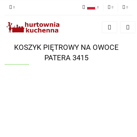
Polski
PLN
Zaloguj się
English
Zarejestruj się
EUR
Dodaj zgłoszenie
KOSZYK PIĘTROWY NA OWOCE
Zgody cookies
PATERA 3415