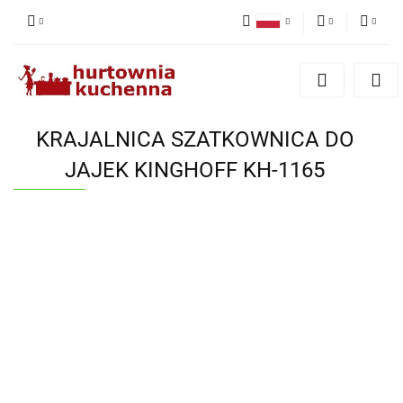
Polski
PLN
Zaloguj się
English
Zarejestruj się
EUR
Dodaj zgłoszenie
KRAJALNICA SZATKOWNICA DO
Zgody cookies
JAJEK KINGHOFF KH-1165