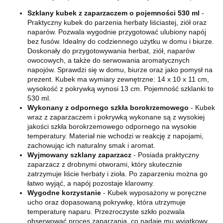
Szklany kubek z zaparzaczem o pojemności 530 ml
-
Praktyczny kubek do parzenia herbaty liściastej, ziół oraz
naparów. Pozwala wygodnie przygotować ulubiony napój
bez fusów. Idealny do codziennego użytku w domu i biurze.
Doskonały do przygotowywania herbat, ziół, naparów
owocowych, a także do serwowania aromatycznych
napojów. Sprawdzi się w domu, biurze oraz jako pomysł na
prezent. Kubek ma wymiary zewnętrzne: 14 x 10 x 11 cm,
wysokość z pokrywką wynosi 13 cm. Pojemność szklanki to
530 ml.
Wykonany z odpornego szkła borokrzemowego
- Kubek
wraz z zaparzaczem i pokrywką wykonane są z wysokiej
jakości szkła borokrzemowego odpornego na wysokie
temperatury. Materiał nie wchodzi w reakcję z napojami,
zachowując ich naturalny smak i aromat.
Wyjmowany szklany zaparzacz
- Posiada praktyczny
zaparzacz z drobnymi otworami, który skutecznie
zatrzymuje liście herbaty i zioła. Po zaparzeniu można go
łatwo wyjąć, a napój pozostaje klarowny.
Wygodne korzystanie
- Kubek wyposażony w poręczne
ucho oraz dopasowaną pokrywkę, która utrzymuje
temperaturę naparu. Przezroczyste szkło pozwala
obserwować proces zaparzania, co nadaje mu wyjątkowy