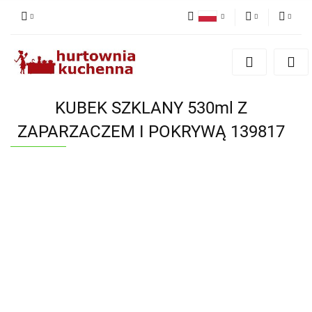
Polski
PLN
Zaloguj się
English
Zarejestruj się
EUR
Dodaj zgłoszenie
KUBEK SZKLANY 530ml Z
Zgody cookies
ZAPARZACZEM I POKRYWĄ 139817