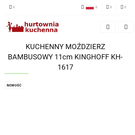
Polski
PLN
Zaloguj się
English
Zarejestruj się
EUR
Dodaj zgłoszenie
KUCHENNY MOŹDZIERZ
Zgody cookies
BAMBUSOWY 11cm KINGHOFF KH-
1617
NOWOŚĆ