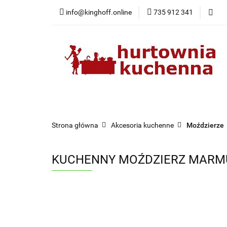
info@kinghoff.online
735 912 341
Kategorie
Kategorie
Nowości
Bestsellery
Pr
Strona główna
Akcesoria kuchenne
Moździerze
KUCHENNY MOŹDZIERZ MARMU