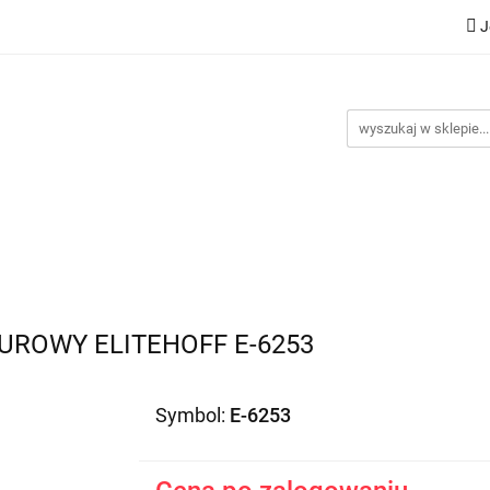
J
Nowości
Bestsellery
Promocje
Kontakt
Inst
omocje
Kontakt
Instrukcje
ROWY ELITEHOFF E-6253
Symbol:
E-6253