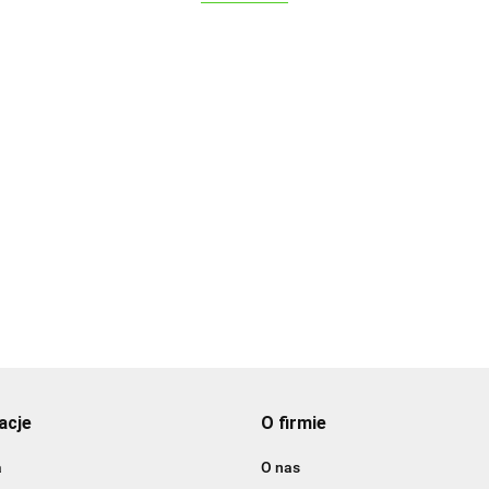
ALPENBURG
acje
O firmie
BBQ
a
O nas