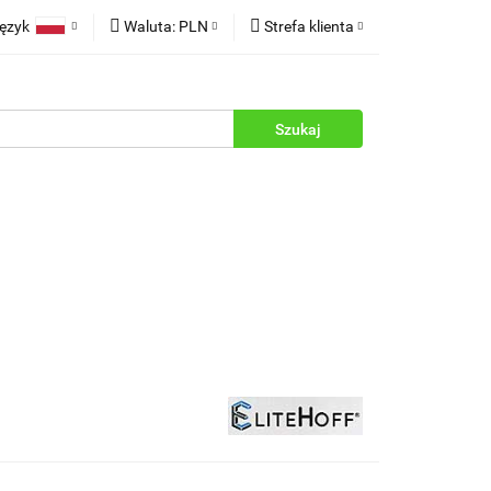
ęzyk
Waluta:
PLN
Strefa klienta
rukcje
Polski
PLN
Zaloguj się
English
EUR
Zarejestruj się
Dodaj zgłoszenie
Zgody cookies